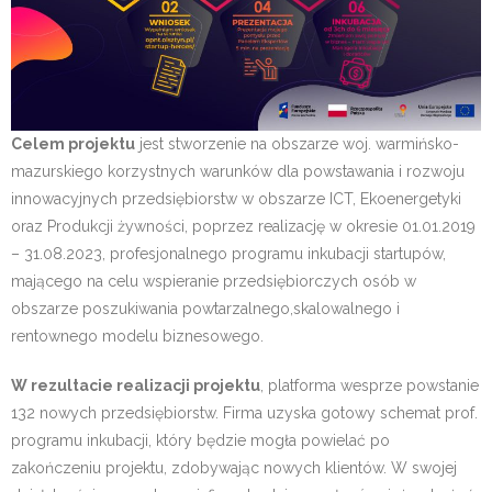
SKŁADANIE WNIOSKÓW
STARTUPY
USŁUGI DLA FIRM
Celem projektu
jest stworzenie na obszarze woj. warmińsko-
mazurskiego korzystnych warunków dla powstawania i rozwoju
innowacyjnych przedsiębiorstw w obszarze ICT, Ekoenergetyki
oraz Produkcji żywności, poprzez realizację w okresie 01.01.2019
– 31.08.2023, profesjonalnego programu inkubacji startupów,
mającego na celu wspieranie przedsiębiorczych osób w
obszarze poszukiwania powtarzalnego,skalowalnego i
rentownego modelu biznesowego.
W rezultacie realizacji projektu
, platforma wesprze powstanie
132 nowych przedsiębiorstw. Firma uzyska gotowy schemat prof.
programu inkubacji, który będzie mogła powielać po
zakończeniu projektu, zdobywając nowych klientów. W swojej