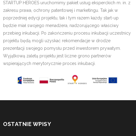
STARTUP HEROES uruchomimy pakiet usług eksperckich m. in. z
zakresu prawa, ochrony patentowej i marketingu. Tak jak w
poprzedniej edycji projektu, tak i tym razem każdy start-up
będzie miał swojego menadżera, nadzorującego właściwy
przebieg inkubacji. Po zakończeniu procesu inkubacji uczestnicy
projektu będą mogli uzyskać rekomendacje w drodze
prezentacji swojego pomysłu przed inwestorem prywatym.
Wyjątkową zaletą projektu jest liczne grono partnerów
wspierających merytorycznie proces inkubacji.
OSTATNIE WPISY