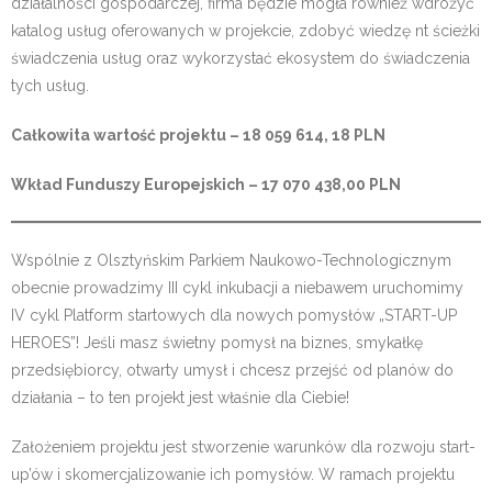
działalności gospodarczej, firma będzie mogła również wdrożyć
katalog usług oferowanych w projekcie, zdobyć wiedzę nt ścieżki
świadczenia usług oraz wykorzystać ekosystem do świadczenia
tych usług.
Całkowita wartość projektu – 18 059 614, 18 PLN
Wkład Funduszy Europejskich – 17 070 438,00 PLN
Wspólnie z Olsztyńskim Parkiem Naukowo-Technologicznym
obecnie prowadzimy III cykl inkubacji a niebawem uruchomimy
IV cykl Platform startowych dla nowych pomysłów „START-UP
HEROES”! Jeśli masz świetny pomysł na biznes, smykałkę
przedsiębiorcy, otwarty umysł i chcesz przejść od planów do
działania – to ten projekt jest właśnie dla Ciebie!
Założeniem projektu jest stworzenie warunków dla rozwoju start-
up’ów i skomercjalizowanie ich pomysłów. W ramach projektu